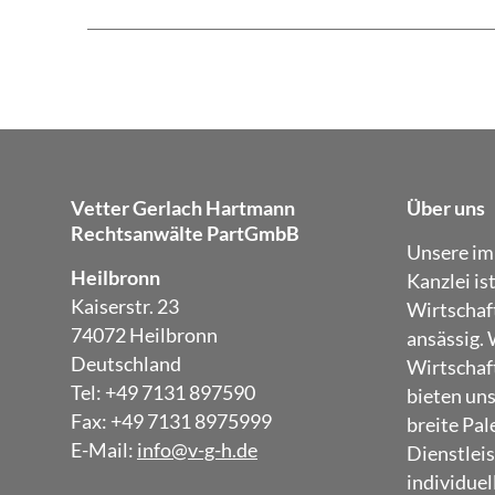
Vetter Gerlach Hartmann
Über uns
Rechtsanwälte PartGmbB
Unsere im
Heilbronn
Kanzlei is
Kaiserstr. 23
Wirtschaf
74072 Heilbronn
ansässig. 
Deutschland
Wirtschaft
Tel: +49 7131 897590
bieten un
Fax: +49 7131 8975999
breite Pal
E-Mail:
info@v-g-h.de
Dienstleis
individuel