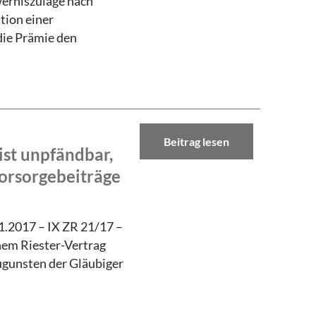
werniszulage nach
tion einer
 die Prämie den
Beitrag lesen
ist unpfändbar,
orsorgebeiträge
1.2017 – IX ZR 21/17 –
nem Riester-Vertrag
ugunsten der Gläubiger