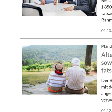
Besch
§ 850
tatsä
Rahme
01.10
Pfänd
Alt
sow
tat
Der B
mit d
anges
verwe
01.12