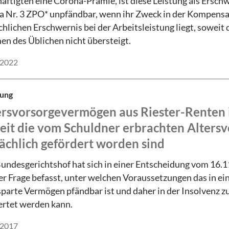
äftigten eine Corona-Prämie, ist diese Leistung als Ersch
a Nr. 3 ZPO* unpfändbar, wenn ihr Zweck in der Kompensa
chlichen Erschwernis bei der Arbeitsleistung liegt, soweit
n des Üblichen nicht übersteigt.
.2022
ung
ersvorsorgevermögen aus Riester-Renten 
eit die vom Schuldner erbrachten Altersv
sächlich gefördert worden sind
undesgerichtshof hat sich in einer Entscheidung vom 16.1
er Frage befasst, unter welchen Voraussetzungen das in ei
parte Vermögen pfändbar ist und daher in der Insolvenz z
rtet werden kann.
.2017