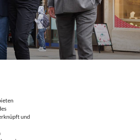
bieten
des
erknüpft und
n