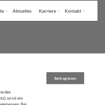
te
Aktuelles
Karriere
Kontakt
Beitrag lesen
he des
), so ist ein
ngemessen. Bei