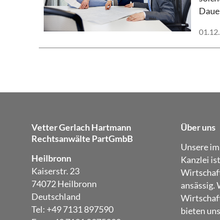
Dauer
01.12
Vetter Gerlach Hartmann
Über uns
Rechtsanwälte PartGmbB
Unsere im
Heilbronn
Kanzlei is
Kaiserstr. 23
Wirtschaf
74072 Heilbronn
ansässig. 
Deutschland
Wirtschaft
Tel: +49 7131 897590
bieten un