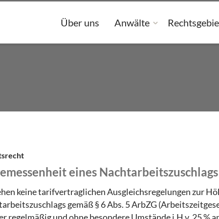
Über uns
Anwälte
Rechtsgebie
tsrecht
emessenheit eines Nachtarbeitszuschlags
hen keine tarifvertraglichen Ausgleichsregelungen zur Hö
arbeitszuschlags gemäß § 6 Abs. 5 ArbZG (Arbeitszeitgesetz
er regelmäßig und ohne besondere Umstände i.H.v. 25 % a