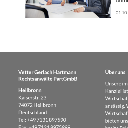
Autob
01.10
Vetter Gerlach Hartmann
Über uns
Rechtsanwälte PartGmbB
Unsere im
Heilbronn
Kanzlei is
Kaiserstr. 23
Wirtschaf
74072 Heilbronn
ansässig. 
Deutschland
Wirtschaft
Tel: +49 7131 897590
bieten un
Fax: +49 7131 8975999