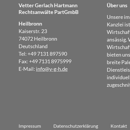
Vetter Gerlach Hartmann
Über uns
Rechtsanwälte PartGmbB
Unsere im
Heilbronn
Kanzlei is
Kaiserstr. 23
Wirtschaf
74072 Heilbronn
ansässig. 
Deutschland
Wirtschaft
Tel: +49 7131 897590
bieten un
Fax: +49 7131 8975999
breite Pal
E-Mail:
info@v-g-h.de
Dienstleis
individuel
zugeschnit
Impressum
Datenschutzerklärung
Kontakt