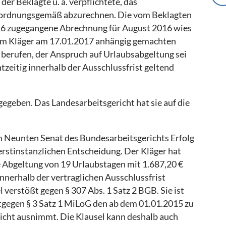
er Beklagte u. a. verpflichtete, das
6 ordnungsgemäß abzurechnen. Die vom Beklagten
016 zugegangene Abrechnung für August 2016 wies
vom Kläger am 17.01.2017 anhängig gemachten
f berufen, der Anspruch auf Urlaubsabgeltung sei
chtzeitig innerhalb der Ausschlussfrist geltend
gegeben. Das Landesarbeitsgericht hat sie auf die
m Neunten Senat des Bundesarbeitsgerichts Erfolg
erstinstanzlichen Entscheidung. Der Kläger hat
e Abgeltung von 19 Urlaubstagen mit 1.687,20 €
nnerhalb der vertraglichen Ausschlussfrist
verstößt gegen § 307 Abs. 1 Satz 2 BGB. Sie ist
entgegen § 3 Satz 1 MiLoG den ab dem 01.01.2015 zu
icht ausnimmt. Die Klausel kann deshalb auch