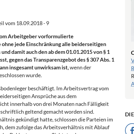
il vom 18.09.2018 - 9
vom Arbeitgeber vorformulierte
ie ohne jede Einschränkung alle beiderseitigen
 und damit auch den ab dem 01.01.2015 von § 1
C
st, gegen das Transparenzgebot des § 307 Abs. 1
V
dann insgesamt unwirksam ist,
wenn der
R
eschlossen wurde.
R
A
ßbodenleger beschäftigt. Im Arbeitsvertrag vom
e beiderseitigen Ansprüche aus dem
nicht innerhalb von drei Monaten nach Fälligkeit
schriftlich geltend gemacht worden sind.
DI
ltnis gekündigt hatte, schlossen die Parteien im
h, dem zufolge das Arbeitsverhältnis mit Ablauf