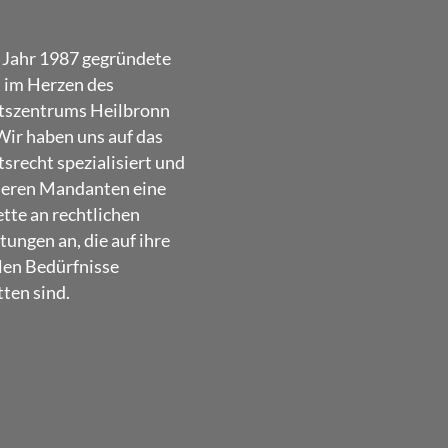
 Jahr 1987 gegründete
t im Herzen des
tszentrums Heilbronn
Wir haben uns auf das
srecht spezialisiert und
seren Mandanten eine
ette an rechtlichen
tungen an, die auf ihre
len Bedürfnisse
ten sind.