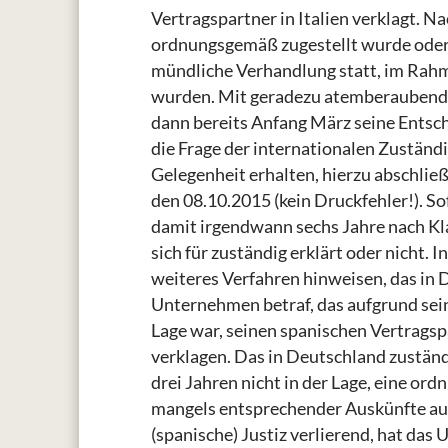
Vertragspartner in Italien verklagt. N
ordnungsgemäß zugestellt wurde oder 
mündliche Verhandlung statt, im Rahme
wurden. Mit geradezu atemberaubender
dann bereits Anfang März seine Entsch
die Frage der internationalen Zuständi
Gelegenheit erhalten, hierzu abschließ
den 08.10.2015 (kein Druckfehler!). Sof
damit irgendwann sechs Jahre nach Kla
sich für zuständig erklärt oder nicht
weiteres Verfahren hinweisen, das in
Unternehmen betraf, das aufgrund sei
Lage war, seinen spanischen Vertrags
verklagen. Das in Deutschland zuständ
drei Jahren nicht in der Lage, eine o
mangels entsprechender Auskünfte au
(spanische) Justiz verlierend, hat da