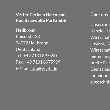
Vetter Gerlach Hartmann
Über uns
Rechtsanwälte PartGmbB
Unsere im
Heilbronn
Kanzlei is
Kaiserstr. 23
Wirtschaf
74072 Heilbronn
ansässig. 
Deutschland
Wirtschaft
Tel: +49 7131 897590
bieten un
Fax: +49 7131 8975999
breite Pal
E-Mail:
info@v-g-h.de
Dienstleis
individuel
zugeschnit