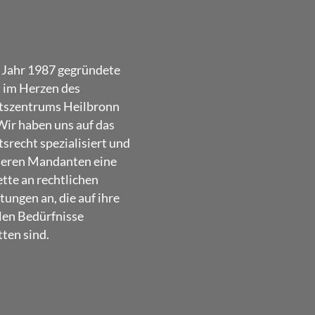
 Jahr 1987 gegründete
t im Herzen des
tszentrums Heilbronn
Wir haben uns auf das
srecht spezialisiert und
seren Mandanten eine
ette an rechtlichen
tungen an, die auf ihre
len Bedürfnisse
ten sind.