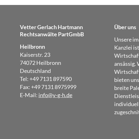
Vetter Gerlach Hartmann
Über uns
Rechtsanwälte PartGmbB
Unsere im
Heilbronn
Kanzlei is
Kaiserstr. 23
Wirtschaf
74072 Heilbronn
ansässig. 
Deutschland
Wirtschaft
Tel: +49 7131 897590
bieten un
Fax: +49 7131 8975999
breite Pal
E-Mail:
info@v-g-h.de
Dienstleis
individuel
zugeschnit