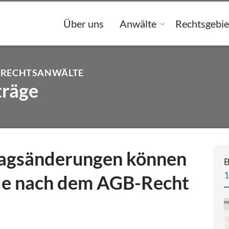
Über uns
Anwälte
Rechtsgebie
 RECHTSANWÄLTE
träge
ragsänderungen können
B
1
lle nach dem AGB-Recht