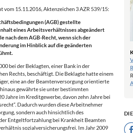
ht vom 15.11.2016, Aktenzeichen 3 AZR 539/15:
chäftsbedingungen (AGB) gestellte
nhalt eines Arbeitsverhältnisses abgeändert
olle nach dem AGB-Recht, wenn sich der
nderung im Hinblick auf die geänderten
K
rühmt.
V
2000 bei der Beklagten, einer Bank in der
R
hen Rechts, beschäftigt. Die Beklagte hatte einem
R
äger, eine an der Beamtenversorgung orientierte
A
hinaus gewährte sie unter bestimmten
0 Jahre im Kreditgewerbe, davon zehn Jahre bei
ngsrecht“. Dadurch wurden diese Arbeitnehmer
sorgung, sondern auch hinsichtlich des
DI
 der Entgeltfortzahlung bei Krankheit Beamten
rhältnis sozialversicherungsfrei. Im Jahr 2009