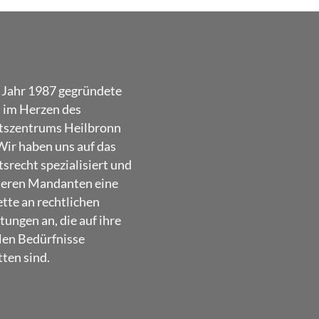
 Jahr 1987 gegründete
t im Herzen des
tszentrums Heilbronn
Wir haben uns auf das
srecht spezialisiert und
seren Mandanten eine
ette an rechtlichen
tungen an, die auf ihre
len Bedürfnisse
ten sind.