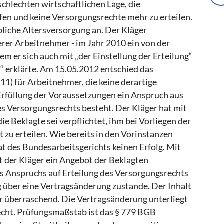
schlechten wirtschaftlichen Lage, die
n und keine Versorgungsrechte mehr zu erteilen.
ebliche Altersversorgung an. Der Kläger
erer Arbeitnehmer - im Jahr 2010 ein von der
em er sich auch mit „der Einstellung der Erteilung“
“ erklärte. Am 15.05.2012 entschied das
11) für Arbeitnehmer, die keine derartige
Erfüllung der Voraussetzungen ein Anspruch aus
s Versorgungsrechts besteht. Der Kläger hat mit
die Beklagte sei verpflichtet, ihm bei Vorliegen der
zu erteilen. Wie bereits in den Vorinstanzen
at des Bundesarbeitsgerichts keinen Erfolg. Mit
t der Kläger ein Angebot der Beklagten
 Anspruchs auf Erteilung des Versorgungsrechts
 über eine Vertragsänderung zustande. Der Inhalt
r überraschend. Die Vertragsänderung unterliegt
cht. Prüfungsmaßstab ist das § 779 BGB