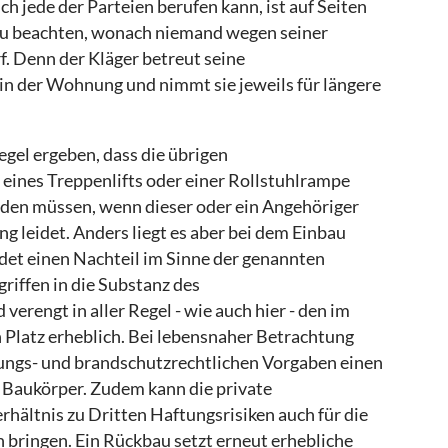
ich jede der Parteien berufen kann, ist auf Seiten
* zu beachten, wonach niemand wegen seiner
. Denn der Kläger betreut seine
in der Wohnung und nimmt sie jeweils für längere
gel ergeben, dass die übrigen
ines Treppenlifts oder einer Rollstuhlrampe
en müssen, wenn dieser oder ein Angehöriger
g leidet. Anders liegt es aber bei dem Einbau
det einen Nachteil im Sinne der genannten
griffen in die Substanz des
rengt in aller Regel - wie auch hier - den im
Platz erheblich. Bei lebensnaher Betrachtung
ungs- und brandschutzrechtlichen Vorgaben einen
n Baukörper. Zudem kann die private
hältnis zu Dritten Haftungsrisiken auch für die
bringen. Ein Rückbau setzt erneut erhebliche