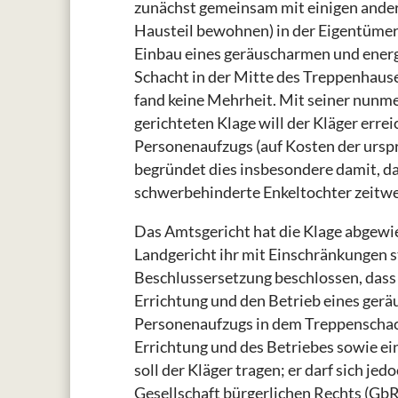
zunächst gemeinsam mit einigen and
Hausteil bewohnen) in der Eigentüme
Einbau eines geräuscharmen und energ
Schacht in der Mitte des Treppenhause
fand keine Mehrheit. Mit seiner nun
gerichteten Klage will der Kläger erre
Personenaufzugs (auf Kosten der urspr
begründet dies insbesondere damit, da
schwerbehinderte Enkeltochter zeitwei
Das Amtsgericht hat die Klage abgewi
Landgericht ihr mit Einschränkungen 
Beschlussersetzung beschlossen, das
Errichtung und den Betrieb eines ge
Personenaufzugs in dem Treppenschach
Errichtung und des Betriebes sowie ei
soll der Kläger tragen; er darf sich 
Gesellschaft bürgerlichen Rechts (GbR