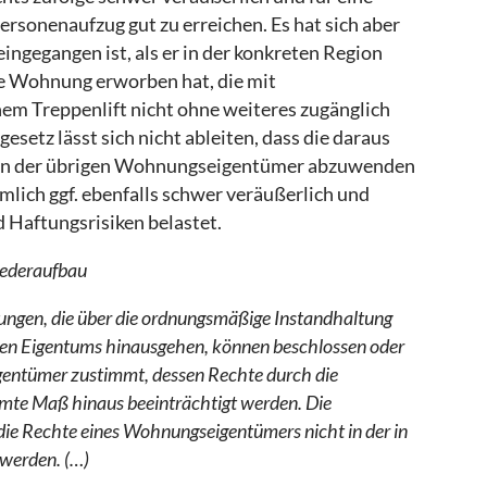
rsonenaufzug gut zu erreichen. Es hat sich aber
 eingegangen ist, als er in der konkreten Region
e Wohnung erworben hat, die mit
nem Treppenlift nicht ohne weiteres zugänglich
etz lässt sich nicht ableiten, dass die daraus
sten der übrigen Wohnungseigentümer abzuwenden
lich ggf. ebenfalls schwer veräußerlich und
 Haftungsrisiken belastet.
ederaufbau
ngen, die über die ordnungsmäßige Instandhaltung
hen Eigentums hinausgehen, können beschlossen oder
entümer zustimmt, dessen Rechte durch die
mte Maß hinaus beeinträchtigt werden. Die
 die Rechte eines Wohnungseigentümers nicht in der in
 werden. (…)