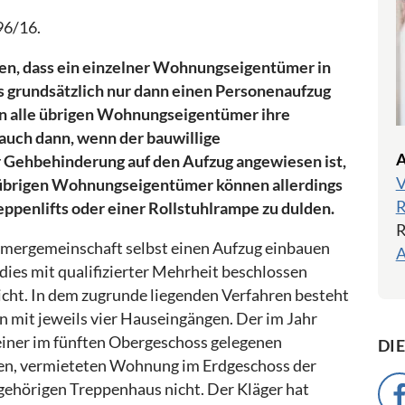
96/16.
en, dass ein einzelner Wohnungseigentümer in
 grundsätzlich nur dann einen Personenaufzug
nn alle übrigen Wohnungseigentümer ihre
 auch dann, wenn der bauwillige
A
Gehbehinderung auf den Aufzug angewiesen ist,
V
 übrigen Wohnungseigentümer können allerdings
R
reppenlifts oder einer Rollstuhlrampe zu dulden.
R
ümergemeinschaft selbst einen Aufzug einbauen
A
es mit qualifizierter Mehrheit beschlossen
nicht. In dem zugrunde liegenden Verfahren besteht
mit jeweils vier Hauseingängen. Der im Jahr
einer im fünften Obergeschoss gelegenen
DI
ren, vermieteten Wohnung im Erdgeschoss der
ugehörigen Treppenhaus nicht. Der Kläger hat