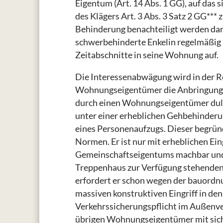
Eigentum (Art. 14 Abs. 1 GG), auf das s
des Klägers Art. 3 Abs. 3 Satz 2 GG**
Behinderung benachteiligt werden darf
schwerbehinderte Enkelin regelmäßig 
Zeitabschnitte in seine Wohnung auf.
Die Interessenabwägung wird in der Re
Wohnungseigentümer die Anbringung e
durch einen Wohnungseigentümer duld
unter einer erheblichen Gehbehinderun
eines Personenaufzugs. Dieser begrün
Normen. Er ist nur mit erheblichen Ein
Gemeinschaftseigentums machbar und ve
Treppenhaus zur Verfügung stehenden 
erfordert er schon wegen der bauordn
massiven konstruktiven Eingriff in de
Verkehrssicherungspflicht im Außenver
übrigen Wohnungseigentümer mit sich 