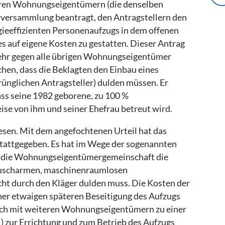
eren Wohnungseigentümern (die denselben
rversammlung beantragt, den Antragstellern den
ieeffizienten Personenaufzugs in dem offenen
s auf eigene Kosten zu gestatten. Dieser Antrag
mehr gegen alle übrigen Wohnungseigentümer
ichen, dass die Beklagten den Einbau eines
ünglichen Antragsteller) dulden müssen. Er
ss seine 1982 geborene, zu 100 %
se von ihm und seiner Ehefrau betreut wird.
esen. Mit dem angefochtenen Urteil hat das
stattgegeben. Es hat im Wege der sogenannten
s die Wohnungseigentümergemeinschaft die
räuscharmen, maschinenraumlosen
t durch den Kläger dulden muss. Die Kosten der
ner etwaigen späteren Beseitigung des Aufzugs
jedoch mit weiteren Wohnungseigentümern zu einer
) zur Errichtung und zum Betrieb des Aufzugs