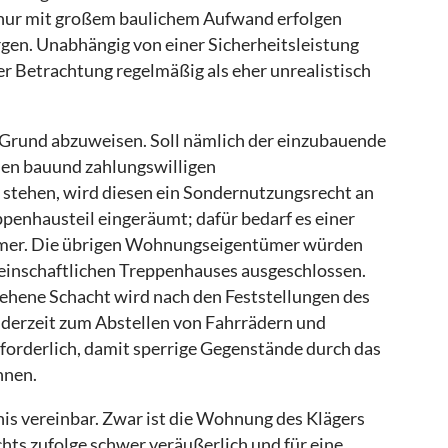
e nur mit großem baulichem Aufwand erfolgen
rgen. Unabhängig von einer Sicherheitsleistung
er Betrachtung regelmäßig als eher unrealistisch
n Grund abzuweisen. Soll nämlich der einzubauende
lnen bauund zahlungswilligen
tehen, wird diesen ein Sondernutzungsrecht an
penhausteil eingeräumt; dafür bedarf es einer
mer. Die übrigen Wohnungseigentümer würden
einschaftlichen Treppenhauses ausgeschlossen.
sehene Schacht wird nach den Feststellungen des
 derzeit zum Abstellen von Fahrrädern und
forderlich, damit sperrige Gegenstände durch das
nnen.
is vereinbar. Zwar ist die Wohnung des Klägers
hts zufolge schwer veräußerlich und für eine