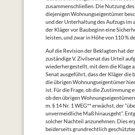
zusammenschließen. Die Nutzung des A
diejenigen Wohnungseigentümer beschr
und der Unterhaltung des Aufzugs im 
der Kläger vor Baubeginn eine Sicherhe
leisten, und zwar in Höhe von 110 % de
Auf die Revision der Beklagten hat d
zuständige V. Zivilsenat das Urteil au
wiederhergestellt, mit dem die Klage 
Senat ausgeführt, dass der Kläger di
die übrigen Wohnungseigentümer hierz
ist. Für die Frage, ob die Zustimmung 
ob den übrigen Wohnungseigentümern e
m. § 14 Nr. 1 WEG** erwächst, der "ü
unvermeidliche Maß hinausgeht". Entge
solcher Nachteil anzunehmen. Dies erg
beiderseits grundrechtlich geschützt