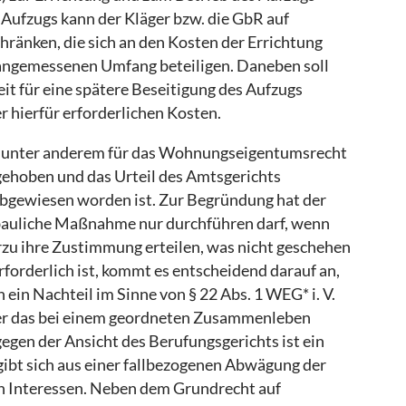
ufzugs kann der Kläger bzw. die GbR auf
änken, die sich an den Kosten der Errichtung
angemessenen Umfang beteiligen. Daneben soll
it für eine spätere Beseitigung des Aufzugs
r hierfür erforderlichen Kosten.
er unter anderem für das Wohnungseigentumsrecht
fgehoben und das Urteil des Amtsgerichts
abgewiesen worden ist. Zur Begründung hat der
e bauliche Maßnahme nur durchführen darf, wenn
u ihre Zustimmung erteilen, was nicht geschehen
erforderlich ist, kommt es entscheidend darauf an,
in Nachteil im Sinne von § 22 Abs. 1 WEG* i. V.
ber das bei einem geordneten Zusammenleben
gen der Ansicht des Berufungsgerichts ist ein
ibt sich aus einer fallbezogenen Abwägung der
en Interessen. Neben dem Grundrecht auf