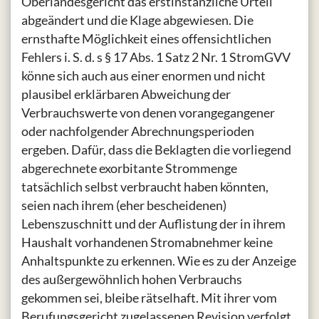
Oberlandesgericht das erstinstanzliche Urteil
abgeändert und die Klage abgewiesen. Die
ernsthafte Möglichkeit eines offensichtlichen
Fehlers i. S. d. s § 17 Abs. 1 Satz 2 Nr. 1 StromGVV
könne sich auch aus einer enormen und nicht
plausibel erklärbaren Abweichung der
Verbrauchswerte von denen vorangegangener
oder nachfolgender Abrechnungsperioden
ergeben. Dafür, dass die Beklagten die vorliegend
abgerechnete exorbitante Strommenge
tatsächlich selbst verbraucht haben könnten,
seien nach ihrem (eher bescheidenen)
Lebenszuschnitt und der Auflistung der in ihrem
Haushalt vorhandenen Stromabnehmer keine
Anhaltspunkte zu erkennen. Wie es zu der Anzeige
des außergewöhnlich hohen Verbrauchs
gekommen sei, bleibe rätselhaft. Mit ihrer vom
Berufungsgericht zugelassenen Revision verfolgt