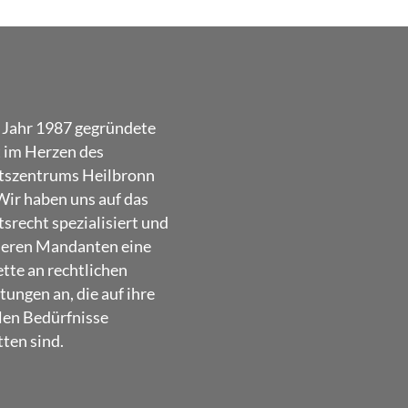
 Jahr 1987 gegründete
t im Herzen des
tszentrums Heilbronn
Wir haben uns auf das
srecht spezialisiert und
seren Mandanten eine
ette an rechtlichen
tungen an, die auf ihre
len Bedürfnisse
ten sind.