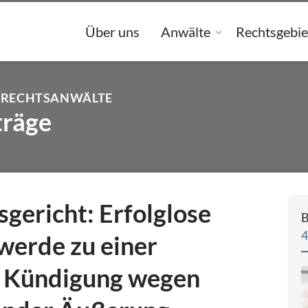
Über uns
Anwälte
Rechtsgebie
 RECHTSANWÄLTE
träge
gericht: Erfolglose
B
4
werde zu einer
n Kündigung wegen