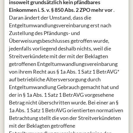
insoweit grundsätzlich kein pfändbares
Einkommen i. S. v. § 850 Abs. 2 ZPO mehr vor
.
Daran ändert der Umstand, dass die
Entgeltumwandlungsvereinbarung erst nach
Zustellung des Pfändungs- und
Überweisungsbeschlusses getroffen wurde,
jedenfalls vorliegend deshalb nichts, weil die
Streitverkündete mit der mit der Beklagten
getroffenen Entgeltumwandlungsvereinbarung
von ihrem Recht aus § 1a Abs. 1 Satz 1 BetrAVG*
auf betriebliche Altersversorgung durch
Entgeltumwandlung Gebrauch gemacht hat und
der in § 1a Abs. 1 Satz 1 BetrAVG vorgesehene
Betrag nicht überschritten wurde. Bei einer an §
1a Abs. 1 Satz 1 BetrAVG orientierten normativen
Betrachtung stellt die von der Streitverkündeten
mit der Beklagten getroffene