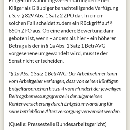
Entgeltumwandlungsvereinbarung keine den
Kläger als Gläubiger benachteiligende Verfügung
i. S. v. § 829 Abs. 1 Satz 2 ZPO dar. In einem
solchen Fall scheidet zudem ein Rückgriff auf §
850h ZPO aus. Ob eine andere Bewertung dann
geboten ist, wenn – anders als hier – ein höherer
Betrag als der in § 1a Abs. 1 Satz 1 BetrAVG
vorgesehene umgewandelt wird, musste der
Senat nicht entscheiden.
*§ 1a Abs. 1 Satz 1 BetrAVG: Der Arbeitnehmer kann
vom Arbeitgeber verlangen, dass von seinen künftigen
Entgeltansprüchen bis zu 4 vom Hundert der jeweiligen
Beitragsbemessungsgrenze in der allgemeinen
Rentenversicherung durch Entgeltumwandlung für
seine betriebliche Altersversorgung verwendet werden.
(Quelle: Pressestelle Bundesarbeitsgericht)