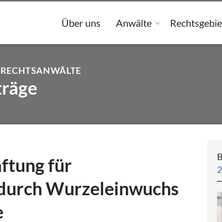
Über uns
Anwälte
Rechtsgebie
 RECHTSANWÄLTE
träge
B
ftung für
2
durch Wurzeleinwuchs
e