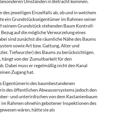
er besonderen Umständen in Betracht kommen.
des jeweiligen Einzelfalls ab, ob und in welchem
hte ein Grundstückseigentümer im Rahmen seiner
auf seinem Grundstück stehenden Baum Kontroll-
ezug auf die mögliche Verwurzelung eines
bei sind zunächst die räumliche Nähe des Baums
stem sowie Art bzw. Gattung, Alter und
ler, Tiefwurzler) des Baums zu berücksichtigen.
d, hängt von der Zumutbarkeit für den
b. Dabei muss er regelmäßig nicht den Kanal
keinen Zugang hat.
 als Eigentümerin des baumbestandenen
erin des öffentlichen Abwassersystems jedoch den
ober- und unterirdischen von dem Kastanienbaum
 im Rahmen ohnehin gebotener Inspektionen des
ewesen wären, hätte sie als