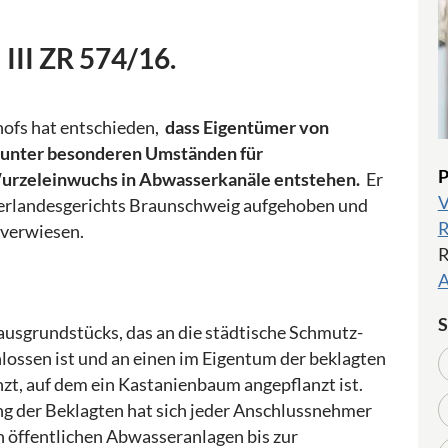
 III ZR 574/16.
shofs hat entschieden,
dass Eigentümer von
unter besonderen Umständen für
P
Wurzeleinwuchs in Abwasserkanäle entstehen.
Er
V
berlandesgerichts Braunschweig aufgehoben und
R
kverwiesen.
R
A
S
ausgrundstücks, das an die städtische Schmutz-
ossen ist und an einen im Eigentum der beklagten
, auf dem ein Kastanienbaum angepflanzt ist.
g der Beklagten hat sich jeder Anschlussnehmer
 öffentlichen Abwasseranlagen bis zur