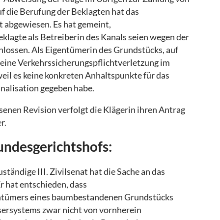
uf die Berufung der Beklagten hat das
t abgewiesen. Es hat gemeint,
lagte als Betreiberin des Kanals seien wegen der
lossen. Als Eigentümerin des Grundstücks, auf
hr eine Verkehrssicherungspflichtverletzung im
 weil es keine konkreten Anhaltspunkte für das
nalisation gegeben habe.
enen Revision verfolgt die Klägerin ihren Antrag
r.
undesgerichtshofs:
uständige III. Zivilsenat hat die Sache an das
r hat entschieden, dass
entümers eines baumbestandenen Grundstücks
ersystems zwar nicht von vornherein