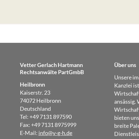
Vetter Gerlach Hartmann
Über uns
Rechtsanwälte PartGmbB
Unsere im
Heilbronn
Kanzlei is
Kaiserstr. 23
Wirtschaf
74072 Heilbronn
ansässig. 
Deutschland
Wirtschaft
Tel: +49 7131 897590
bieten un
Fax: +49 7131 8975999
breite Pal
E-Mail:
info@v-g-h.de
Dienstleis