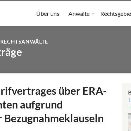
Über uns
Anwälte
Rechtsgebie
 RECHTSANWÄLTE
träge
ifvertrages über ERA-
B
1
ten aufgrund
er Bezugnahmeklauseln